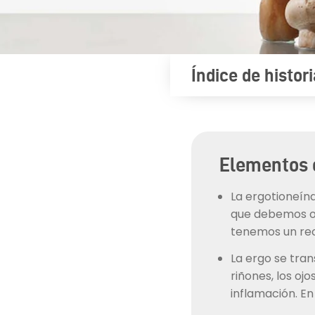
Índice de histor
Elementos 
La ergotioneína
que debemos ob
tenemos un rec
La ergo se tran
riñones, los oj
inflamación. En