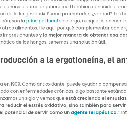
co conocido como ergotioneína (también conocida como 
na de la longevidad». Suena prometedor, ¿verdad? Los hon
 león, son la
principal fuente
de ergo, aunque se encuent
otros alimentos. He aquí por qué complementar con erg
os impresionantes
y la mejor manera de obtener esa dosi
fanático de los hongos, tenemos una solución útil.
roducción a la ergotioneína, el an
ta en 1909. Como antioxidante, puede ayudar a compensar
nado con enfermedades crónicas, algo bastante estándar
nzamos un siglo y vemos que
está creciendo el entusia
ra reducir el estrés oxidativo, sino también para serv
el potencial de servir como un
agente terapéutico
.”
In