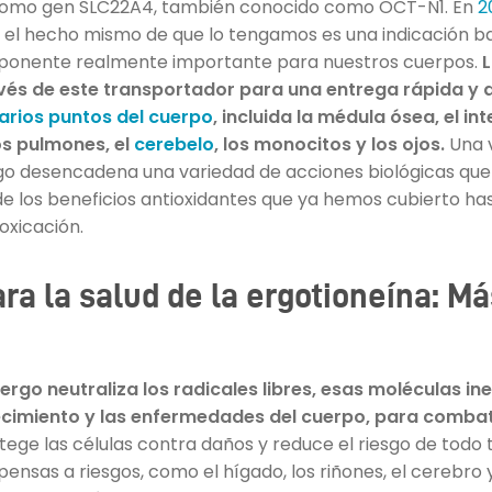
como gen SLC22A4, también conocido como OCT-N1. En
2
 el hecho mismo de que lo tengamos es una indicación bas
mponente realmente importante para nuestros cuerpos.
L
vés de este transportador para una entrega rápida y 
arios puntos del cuerpo
, incluida la médula ósea, el in
los pulmones, el
cerebelo
, los monocitos y los ojos.
Una v
ergo desencadena una variedad de acciones biológicas q
sde los beneficios antioxidantes que ya hemos cubierto has
oxicación.
ra la salud de la ergotioneína: Más
 ergo neutraliza los radicales libres, esas moléculas in
ecimiento y las enfermedades del cuerpo, para combatir
tege las células contra daños y reduce el riesgo de tod
ensas a riesgos, como el hígado, los riñones, el cerebro 