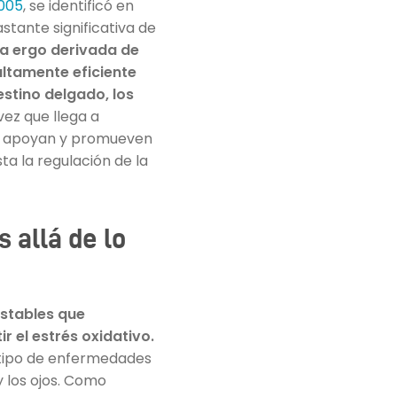
005
, se identificó en
tante significativa de
a ergo derivada de
altamente eficiente
testino delgado, los
ez que llega a
ue apoyan y promueven
ta la regulación de la
 allá de lo
estables que
 el estrés oxidativo.
o tipo de enfermedades
y los ojos. Como