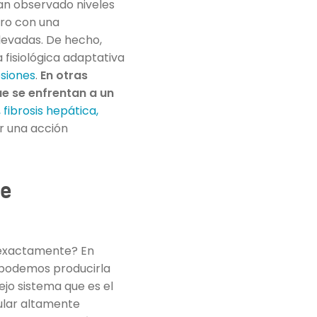
an observado niveles
ero con una
levadas. De hecho,
fisiológica adaptativa
esiones
.
En otras
ue se enfrentan a un
fibrosis hepática,
r una acción
de
 exactamente? En
 podemos producirla
jo sistema que es el
ular altamente