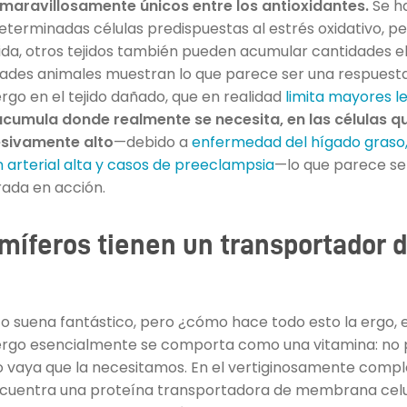
 maravillosamente únicos entre los antioxidantes.
Se h
eterminadas células predispuestas al estrés oxidativo, p
ida, otros tejidos también pueden acumular cantidades e
es animales muestran lo que parece ser una respuesta 
ergo en el tejido dañado, que en realidad
limita mayores l
acumula donde realmente se necesita, en las células q
esivamente alto
—debido a
enfermedad del hígado graso, 
 arterial alta y casos de preeclampsia
—lo que parece se
rada en acción.
míferos tienen un transportador 
o suena fantástico, pero ¿cómo hace todo esto la ergo,
La ergo esencialmente se comporta como una vitamina: no
 vaya que la necesitamos. En el vertiginosamente comple
cuentra una proteína transportadora de membrana cel