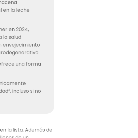
lmacena
 en la leche
mer en 2024,
 la salud
un envejecimiento
urodegenerativo.
 ofrece una forma
ínicamente
ad”, incluso si no
en la lista. Además de
llenos de un