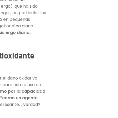
ergo), que ha sido
gos, en particular los
ra en pequeñas
otioneína diaria
s ergo diaria.
tioxidante
 el daño oxidativo
 para esta clase de
smo por la capacidad
ir “como un agente
teresante, ¿verdad?