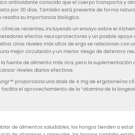
único antioxidante conocido que el cuerpo transporta y a
sta por 30 días. También está presente de forma natural
 resalta su importancia biológica.
 clínicas recientes, incluyendo un ensayo sobre el Alzhei
tedores efectos neuroprotectores y un posible apoyo a
itiva. Unos niveles más altos de ergo se relacionan con 
 una mejor circulación y un menor riesgo de deterioro ne
 la fuente de alimento más rica, pero la suplementación
canzar niveles diarios efectivos.
ngr™ proporciona una dosis de 4 mg de ergotioneína cl
e facilita el aprovechamiento de la “vitamina de la longevid
lar de alimentos saludables, los hongos tienden a estar 
cla de vitaminas y minerales, los hongos también están 