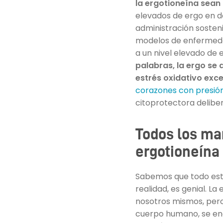
la ergotioneína sean
elevados de ergo en d
administración sosten
modelos de enfermedad
a un nivel elevado de 
palabras, la ergo se 
estrés oxidativo exc
corazones con presión
citoprotectora delibe
Todos los ma
ergotioneína
Sabemos que todo est
realidad, es genial. 
nosotros mismos, pero
cuerpo humano, se en