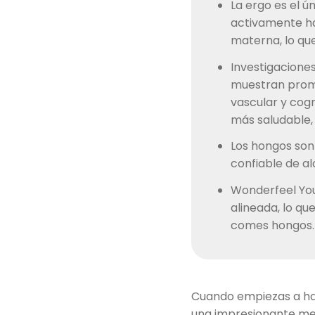
La ergo es el 
activamente ha
materna, lo que
Investigaciones
muestran prome
vascular y cogn
más saludable,
Los hongos son
confiable de al
Wonderfeel You
alineada, lo qu
comes hongos.
Cuando empiezas a hab
una impresionante mez