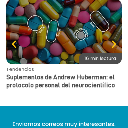
16
min lectura
Tendencias
Bi
Suplementos de Andrew Huberman: el
¿C
protocolo personal del neurocientífico
y
Enviamos correos muy interesantes.